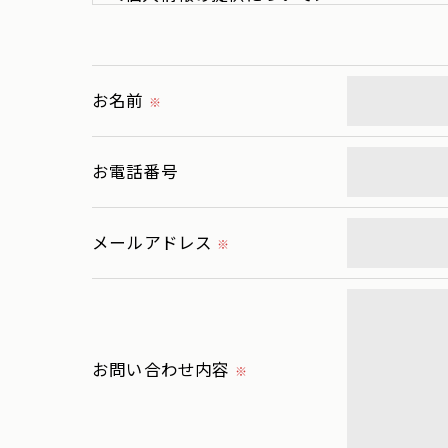
当社ではお客様の同意を得た場合または法
取得した個人情報を第三者に提供すること
お名前
※
＜個人情報の委託について＞
当社では、利用目的の達成に必要な範囲に
お電話番号
これらの委託先に対しては個人情報保護契
メールアドレス
＜個人情報の安全管理＞
※
当社では、個人情報の漏洩等がなされない
＜個人情報を与えなかった場合に生じる結
必要な情報を頂けない場合は、それに対応
お問い合わせ内容
※
＜個人情報の開示･訂正・削除･利用停止の