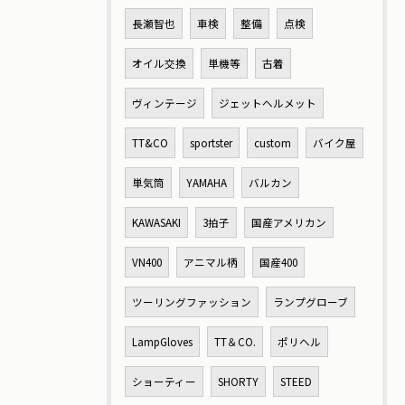
長瀬智也
車検
整備
点検
オイル交換
単機等
古着
ヴィンテージ
ジェットヘルメット
TT&CO
sportster
custom
バイク屋
単気筒
YAMAHA
バルカン
KAWASAKI
3拍子
国産アメリカン
VN400
アニマル柄
国産400
ツーリングファッション
ランプグローブ
LampGloves
TT＆CO.
ポリヘル
ショーティー
SHORTY
STEED