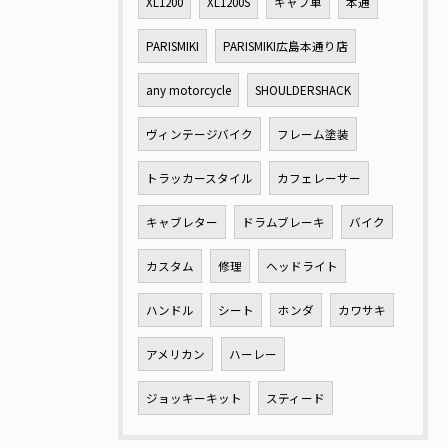
XL1200
XL1200S
キャブ車
本通
PARISMIKI
PARISMIKI広島本通り店
any motorcycle
SHOULDERSHACK
ヴィンテージバイク
フレーム塗装
トラッカースタイル
カフェレーサー
キャブレター
ドラムブレーキ
バイク
カスタム
修理
ヘッドライト
ハンドル
シート
ホンダ
カワサキ
アメリカン
ハーレー
ジョッキーキット
スティード