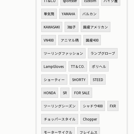
TT&CO
sportster
custom
バイク屋
単気筒
YAMAHA
バルカン
KAWASAKI
3拍子
国産アメリカン
VN400
アニマル柄
国産400
ツーリングファッション
ランプグローブ
LampGloves
TT＆CO.
ポリヘル
ショーティー
SHORTY
STEED
HONDA
SR
FOR SALE
ツーリングシーズン
シャドウ400
FXR
チョッパースタイル
Chopper
モーターサイクル
フレイムス