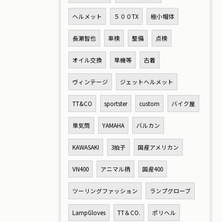
ヘルメット
５００TX
極小帽体
長瀬智也
車検
整備
点検
オイル交換
単機等
古着
ヴィンテージ
ジェットヘルメット
TT&CO
sportster
custom
バイク屋
単気筒
YAMAHA
バルカン
KAWASAKI
3拍子
国産アメリカン
VN400
アニマル柄
国産400
ツーリングファッション
ランプグローブ
LampGloves
TT＆CO.
ポリヘル